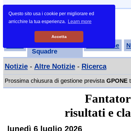
Questo sito usa i cookie per migliorare ed
arricchire la tua esperienza.
Learn more
Accetta
Tornei-
Home
Classifiche
N
Squadre
Notizie
-
Altre Notizie
-
Ricerca
Prossima chiusura di gestione prevista
GPONE
t
Fantator
risultati e cl
lunedì 6 luglio 2026