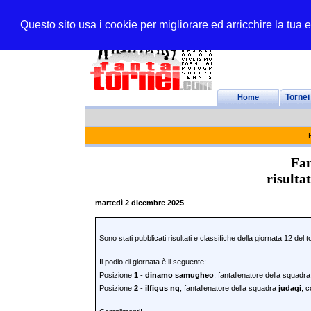
Questo sito usa i cookie per migliorare ed arricchire la tua
Home
Tornei
Fan
risulta
martedì 2 dicembre 2025
Sono stati pubblicati risultati e classifiche della giornata 12 del 
Il podio di giornata è il seguente:
Posizione
1
-
dinamo samugheo
, fantallenatore della squadr
Posizione
2
-
ilfigus ng
, fantallenatore della squadra
judagi
, c