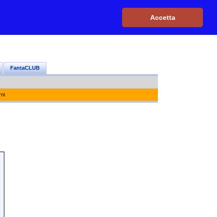
Iscriviti, è GRATIS
|
Il mio profilo
|
Contattaci
|
Login
|
Accetta
FantaCLUB
rni