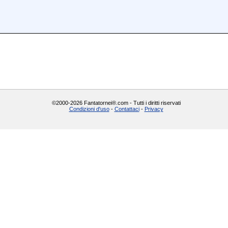
©2000-2026 Fantatornei®.com - Tutti i diritti riservati
Condizioni d'uso
-
Contattaci
-
Privacy