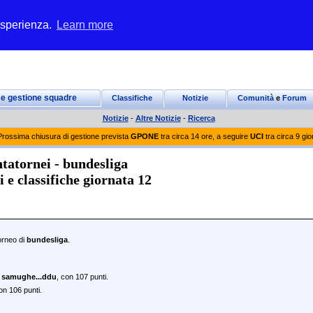
 esperienza.
Learn more
 e gestione squadre
Classifiche
Notizie
Comunità
e
Forum
Notizie
-
Altre Notizie
-
Ricerca
Prossima chiusura di gestione prevista
GPONE
tra circa 14 ore, a seguire
UCI
tra circa 9 gio
tatornei - bundesliga
ti e classifiche giornata 12
torneo di
bundesliga
.
a
samughe...ddu
, con 107 punti.
on 106 punti.