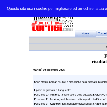
Questo sito usa i cookie per migliorare ed arricchire la tua
Home
Tornei
F
risulta
martedì 30 dicembre 2025
Sono stati pubblicati risultati e classifiche della giornata 13 del 
Il podio di giornata è il seguente:
Posizione
1
-
iiuliano
, fantallenatore della squadra
I.IULIANO
Posizione
2
-
frusino
, fantallenatore della squadra
ba25
, con 1
Posizione
3
-
Kaiser76
, fantallenatore della squadra
Alice Tea