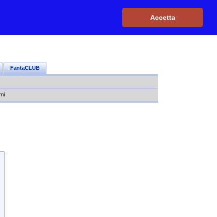
Iscriviti, è GRATIS
|
Il mio profilo
|
Contattaci
|
Login
|
Accetta
FantaCLUB
rni