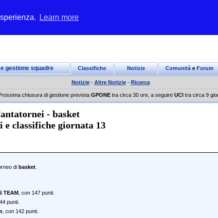
 esperienza.
Learn more
 e gestione squadre
Classifiche
Notizie
Comunità
e
Forum
Notizie
-
Altre Notizie
-
Ricerca
Prossima chiusura di gestione prevista
GPONE
tra circa 30 ore, a seguire
UCI
tra circa 9 gio
antatornei - basket
ti e classifiche giornata 13
torneo di
basket
.
’S TEAM
, con 147 punti.
44 punti.
m
, con 142 punti.