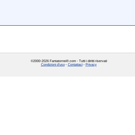
©2000-2026 Fantatornei®.com - Tutti i diritti riservati
Condizioni d'uso
-
Contattaci
-
Privacy