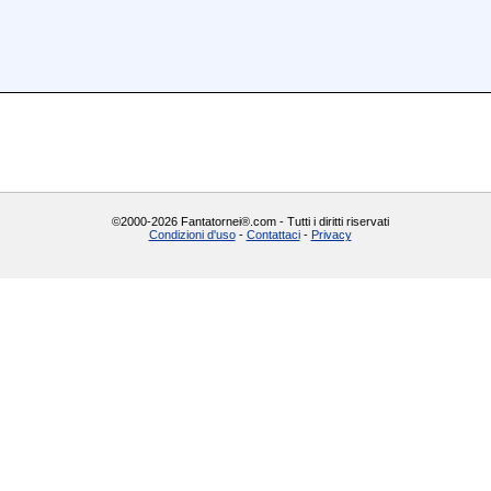
©2000-2026 Fantatornei®.com - Tutti i diritti riservati
Condizioni d'uso
-
Contattaci
-
Privacy