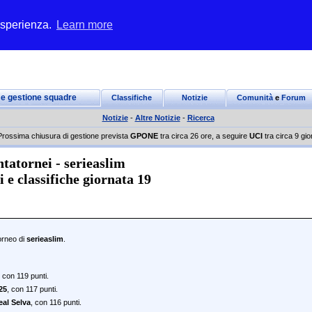
 esperienza.
Learn more
 e gestione squadre
Classifiche
Notizie
Comunità
e
Forum
Notizie
-
Altre Notizie
-
Ricerca
Prossima chiusura di gestione prevista
GPONE
tra circa 26 ore, a seguire
UCI
tra circa 9 gio
tatornei - serieaslim
ti e classifiche giornata 19
torneo di
serieaslim
.
, con 119 punti.
25
, con 117 punti.
eal Selva
, con 116 punti.