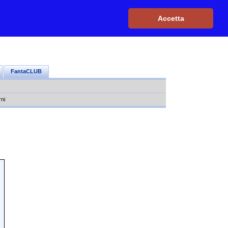
Iscriviti, è GRATIS
|
Il mio profilo
|
Contattaci
|
Login
|
Accetta
FantaCLUB
rni