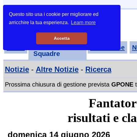
Questo sito usa i cookie per migliorare ed
arricchire la tua esperienza.
Learn more
Accetta
Tornei-
Home
Classifiche
N
Squadre
Notizie
-
Altre Notizie
-
Ricerca
Prossima chiusura di gestione prevista
GPONE
t
Fantator
risultati e cl
domenica 14 giugno 2026