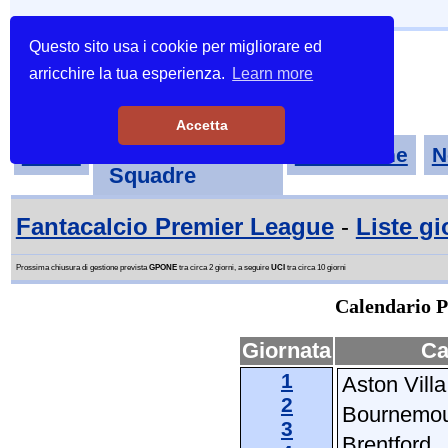
Questo sito usa i cookie per migliorare ed
arricchire la tua esperienza.
Learn more
Accetta
Tornei-
Home
Classifiche
N
Squadre
Fantacalcio Premier League
-
Liste gi
Prossima chiusura di gestione prevista
GPONE
tra circa 2 giorni, a seguire
UCI
tra circa 10 giorni
Calendario P
Giornata
Ca
1
Aston Villa
2
Bournemo
3
Brentford