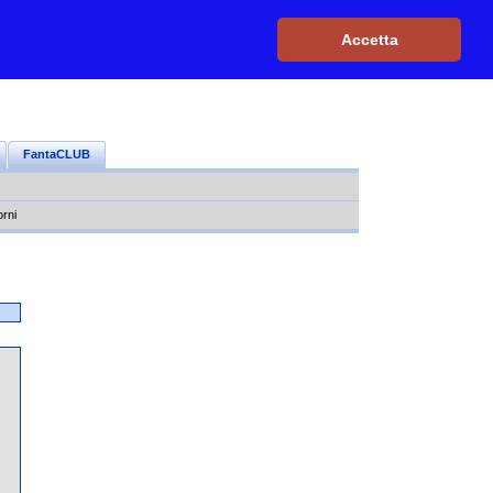
Iscriviti, è GRATIS
|
Il mio profilo
|
Contattaci
|
Login
|
Accetta
FantaCLUB
orni