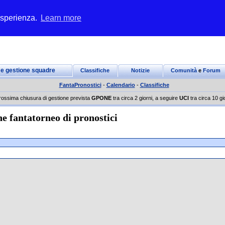
 esperienza.
Learn more
 e gestione squadre
Classifiche
Notizie
Comunità
e
Forum
FantaPronostici
-
Calendario
-
Classifiche
rossima chiusura di gestione prevista
GPONE
tra circa 2 giorni, a seguire
UCI
tra circa 10 gi
he fantatorneo di pronostici