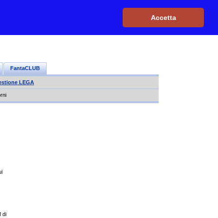
Iscriviti, è GRATIS
|
Il mio profilo
|
Contattaci
|
Login
|
Accetta
FantaCLUB
estione LEGA
rni
ui
 di