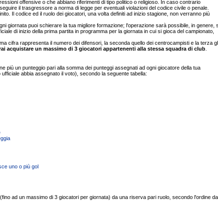
ssioni offensive o che abbiano riferimenti di tipo politico o religioso. In caso contrario
rseguire il trasgressore a norma di legge per eventuali violazioni del codice civile o penale.
ito. Il codice ed il ruolo dei giocatori, una volta definiti ad inizio stagione, non verranno più
gni giornata puoi schierare la tua migliore formazione; l'operazione sarà possibile, in genere, 
ficiale di inizio della prima partita in programma per la giornata in cui si gioca del campionato,
ima cifra rappresenta il numero dei difensori, la seconda quello dei centrocampisti e la terza gl
trai acquistare un massimo di 3 giocatori appartenenti alla stessa squadra di club
.
ne più un punteggio pari alla somma dei punteggi assegnati ad ogni giocatore della tua
 ufficiale abbia assegnato il voto), secondo la seguente tabella:
e
eggia
sce uno o più gol
fino ad un massimo di 3 giocatori per giornata) da una riserva pari ruolo, secondo l'ordine da