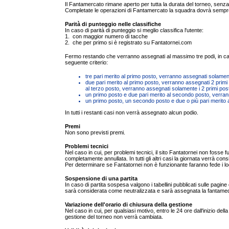
Il Fantamercato rimane aperto per tutta la durata del torneo, senza
Completate le operazioni di Fantamercato la squadra dovrà sempre ri
Parità di punteggio nelle classifiche
In caso di parità di punteggio si meglio classifica l'utente:
1. con maggior numero di tacche
2. che per primo si è registrato su Fantatornei.com
Fermo restando che verranno assegnati al massimo tre podi, in caso di
seguente criterio:
tre pari merito al primo posto, verranno assegnati solame
due pari merito al primo posto, verranno assegnati 2 primi
al terzo posto, verranno assegnati solamente i 2 primi post
un primo posto e due pari merito al secondo posto, verran
un primo posto, un secondo posto e due o più pari merito a
In tutti i restanti casi non verrà assegnato alcun podio.
Premi
Non sono previsti premi.
Problemi tecnici
Nel caso in cui, per problemi tecnici, il sito Fantatornei non fosse 
completamente annullata. In tutti gli altri casi la giornata verrà con
Per determinare se Fantatornei non è funzionante faranno fede i 
Sospensione di una partita
In caso di partita sospesa valgono i tabellini pubblicati sulle pagine d
sarà considerata come neutralizzata e sarà assegnata la fantamedia 
Variazione dell'orario di chiusura della gestione
Nel caso in cui, per qualsiasi motivo, entro le 24 ore dall'inizio de
gestione del torneo non verrà cambiata.