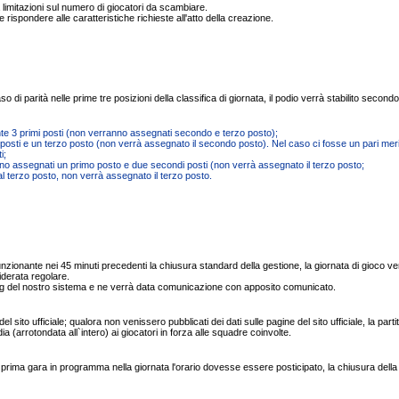
 limitazioni sul numero di giocatori da scambiare.
spondere alle caratteristiche richieste all'atto della creazione.
 parità nelle prime tre posizioni della classifica di giornata, il podio verrà stabilito secondo 
nte 3 primi posti (non verranno assegnati secondo e terzo posto);
 posti e un terzo posto (non verrà assegnato il secondo posto). Nel caso ci fosse un pari mer
i;
no assegnati un primo posto e due secondi posti (non verrà assegnato il terzo posto;
l terzo posto, non verrà assegnato il terzo posto.
funzionante nei 45 minuti precedenti la chiusura standard della gestione, la giornata di gioco ve
siderata regolare.
log del nostro sistema e ne verrà data comunicazione con apposito comunicato.
el sito ufficiale; qualora non venissero pubblicati dei dati sulle pagine del sito ufficiale, la parti
(arrotondata all`intero) ai giocatori in forza alle squadre coinvolte.
lla prima gara in programma nella giornata l'orario dovesse essere posticipato, la chiusura della