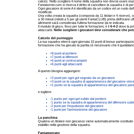
calcio). Nello scegliere il nome della squadra non dovrai usare espre
Fantatornei.com si riserva il diritto di cancellare la squadra e di pe
Ogni giocatore di serie A è identificato da un codice ed un ruolo defin
modificati.
Una volta creata la squadra (composta da 11 titolari e 4 riserve), o
a 30 minuti (ridotti a 5 per gli utenti FantaCLUB) prima dell'orario uf
altrimenti sarà considerata l'ultima formazione da te indicata.
Il modulo di gioco, fisso per tutte le formazioni, è il
4-4-2
dove la pr
attaccanti.
Nello scegliere i giocatori devi considerare che po
Calcolo del punteggio
La tua squadra otterrà ogni giornata 10 punti di bonus partecipazio
formazione che ha giocato la partita (è necessario che il quotidiano
+8 punti al portiere
+7 punti ai difensori
+6 punti ai centrocampisti
+6 punti agli attaccanti
A questo bisogna aggiungere:
+3 punti per ogni gol segnato da un giocatore
+3 punti se la squadra di appartenenza del giocatore vinc
+1 punto se la squadra di appartenenza del giocatore par
e togliere:
-1 punto per ogni gol subito dal portiere
-1 punto se la squadra di appartenenza del difensore subi
-2 punti per l'espulsione del giocatore
-1 punti per l'ammonizione del giocatore
La panchina
Qualora un titolare non giocasse viene automaticamente sostituito (
stabilito nella gestione della squadra.
Fantamercato