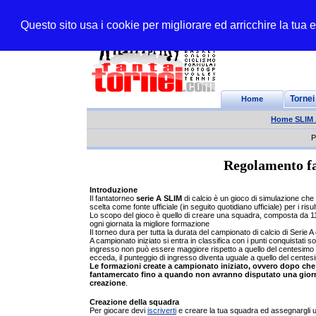
Questo sito usa i cookie per migliorare ed arricchire la tua
Home
Tornei
Home SLIM
P
Regolamento fa
Introduzione
Il fantatorneo
serie A SLIM
di calcio è un gioco di simulazione che
scelta come fonte ufficiale (in seguito quotidiano ufficiale) per i ris
Lo scopo del gioco è quello di creare una squadra, composta da 11 g
ogni giornata la migliore formazione
Il torneo dura per tutta la durata del campionato di calcio di Serie 
A campionato iniziato si entra in classifica con i punti conquistati so
ingresso non può essere maggiore rispetto a quello del centesimo cl
ecceda, il punteggio di ingresso diventa uguale a quello del centesi
Le formazioni create a campionato iniziato, ovvero dopo che 
fantamercato fino a quando non avranno disputato una giornata
creazione
.
Creazione della squadra
Per giocare devi
iscriverti
e creare la tua squadra ed assegnargli u