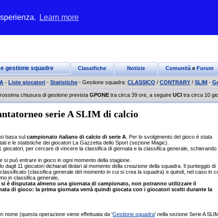
 esperienza.
Learn more
 e gestione squadre
Classifiche
Notizie
Comunità
e
Forum
 A
-
Liste giocatori
-
Statistiche
- Gestione squadra:
CLASSICO
/
CONTRARY
/
SLIM
-
G
rossima chiusura di gestione prevista
GPONE
tra circa 39 ore, a seguire
UCI
tra circa 10 gio
ntatorneo serie A SLIM di calcio
 si basa sul
campionato italiano di calcio di serie A
. Per lo svolgimento del gioco è stata
ultati e le statistiche dei giocatori La Gazzetta dello Sport (sezione Magic).
iocatori, per cercare di vincere la classifica di giornata e la classifica generale, schierando
A e si può entrare in gioco in ogni momento della stagione.
lo dagli 11 giocatori dichiarati titolari al momento della creazione della squadra.
Il punteggio di
assificato (classifica generale del momento in cui si crea la squadra) e quindi, nel caso in c
mo in classifica generale
.
si è disputata almeno una giornata di campionato, non potranno utilizzare il
 di gioco: la prima giornata verrà quindi giocata con i giocatori scelti durante la
n nome (questa operazione viene effettuata da '
Gestione squadra
' nella sezione Serie A SLIM