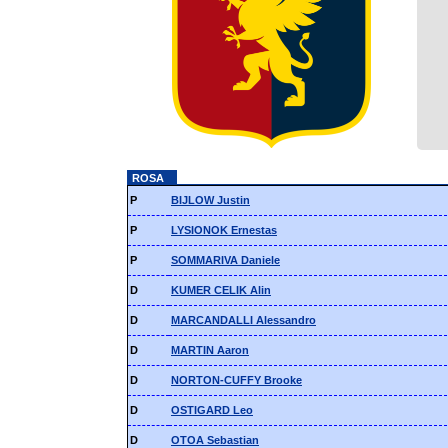
ROSA
P
BIJLOW Justin
P
LYSIONOK Ernestas
P
SOMMARIVA Daniele
D
KUMER CELIK Alin
D
MARCANDALLI Alessandro
D
MARTIN Aaron
D
NORTON-CUFFY Brooke
D
OSTIGARD Leo
D
OTOA Sebastian