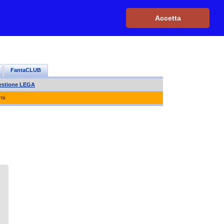
Iscriviti, è GRATIS
|
Il mio profilo
|
Contattaci
|
Login
|
Accetta
FantaCLUB
estione LEGA
rni