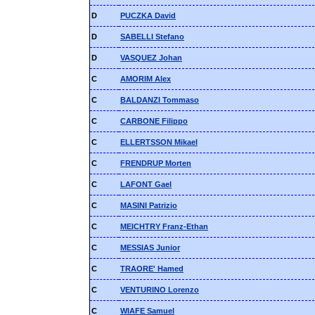
D
PUCZKA David
D
SABELLI Stefano
D
VASQUEZ Johan
C
AMORIM Alex
C
BALDANZI Tommaso
C
CARBONE Filippo
C
ELLERTSSON Mikael
C
FRENDRUP Morten
C
LAFONT Gael
C
MASINI Patrizio
C
MEICHTRY Franz-Ethan
C
MESSIAS Junior
C
TRAORE' Hamed
C
VENTURINO Lorenzo
C
WIAFE Samuel