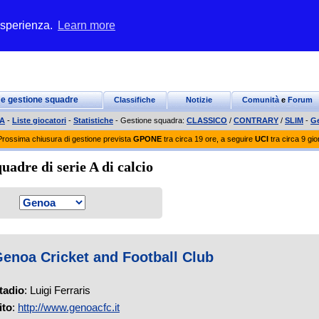
 esperienza.
Learn more
 e gestione squadre
Classifiche
Notizie
Comunità
e
Forum
 A
-
Liste giocatori
-
Statistiche
- Gestione squadra:
CLASSICO
/
CONTRARY
/
SLIM
-
G
Prossima chiusura di gestione prevista
GPONE
tra circa 19 ore, a seguire
UCI
tra circa 9 gio
uadre di serie A di calcio
enoa Cricket and Football Club
tadio
: Luigi Ferraris
ito
:
http://www.genoacfc.it