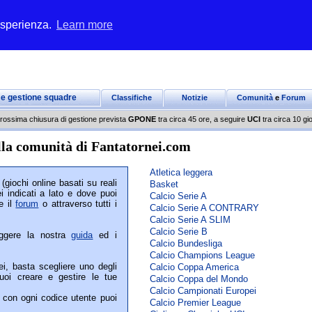
 esperienza.
Learn more
 e gestione squadre
Classifiche
Notizie
Comunità
e
Forum
rossima chiusura di gestione prevista
GPONE
tra circa 45 ore, a seguire
UCI
tra circa 10 gio
la comunità di Fantatornei.com
Atletica leggera
(giochi online basati su reali
Basket
i indicati a lato e dove puoi
Calcio Serie A
e il
forum
o attraverso tutti i
Calcio Serie A CONTRARY
Calcio Serie A SLIM
Calcio Serie B
leggere la nostra
guida
ed i
Calcio Bundesliga
Calcio Champions League
ei, basta scegliere uno degli
Calcio Coppa America
oi creare e gestire le tue
Calcio Coppa del Mondo
Calcio Campionati Europei
i; con ogni codice utente puoi
Calcio Premier League