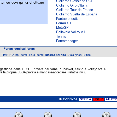
Ciclismo Classiche UCI
torneo devi quindi effettuare
Ciclismo Giro d'Italia
Ciclismo Tour de France
Ciclismo Vuelta de Espana
Fantapronostici
Formula 1
MotoGP
Pallavolo Volley A1
Tennis
Fantamanager
Forum
:
oggi sui forum
L-TIME
|
Gruppi utenti
|
Lista utenti
|
Ricerca nel sito
|
Sala giochi
|
Sfide
gestione delle LEGHE private nei tornei di basket, calcio e volley: ora è
e la propria LEGA privata e mandare/accettare i relativi inviti.
IN EVIDENZA:
SERIE A
LEGHE
ATLETI