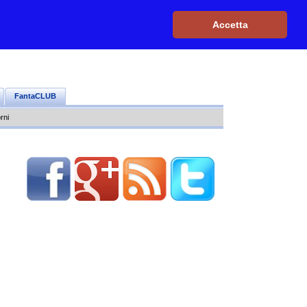
Iscriviti, è GRATIS
|
Il mio profilo
|
Contattaci
|
Login
|
Accetta
FantaCLUB
rni