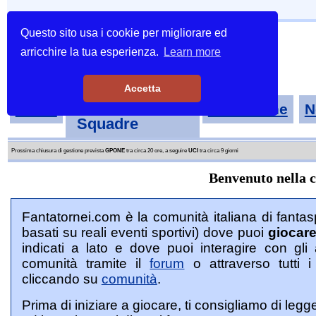
Questo sito usa i cookie per migliorare ed
arricchire la tua esperienza.
Learn more
Accetta
Tornei-
Home
Classifiche
N
Squadre
Prossima chiusura di gestione prevista
GPONE
tra circa 20 ore, a seguire
UCI
tra circa 9 giorni
Benvenuto nella 
Fantatornei.com è la comunità italiana di fantasp
basati su reali eventi sportivi) dove puoi
giocar
indicati a lato e dove puoi interagire con gli 
comunità tramite il
forum
o attraverso tutti i
cliccando su
comunità
.
Prima di iniziare a giocare, ti consigliamo di legg