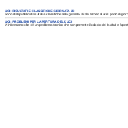
UCI: RISULTATI E CLASSIFICHE GIORNATA 29
Sono stati pubblicati risultati e classifiche della giornata 29 del torneo di uci.Il podio di giorna
UCI: PROBLEMI PER L’APERTURA DELL’UCI
Vi informiamo che c’è un problema tecnico che non permette il calcolo dei risultati e l’apertu
TENNIS: RISULTATI E CLASSIFICHE GIORNATA 8
Sono stati pubblicati risultati e classifiche della giornata 8 del torneo di tennis.Il podio di gior
FORMULA1: RISULTATI E CLASSIFICHE GIORNATA 11
Sono stati pubblicati risultati e classifiche della giornata 11 del torneo di formula1.Il podio q
FORMULA1: RISULTATI E CLASSIFICHE GIORNATA 10
Sono stati pubblicati risultati e classifiche della giornata 10 del torneo di formula1.Il podio di
GPONE: RISULTATI E CLASSIFICHE GIORNATA 11
Sono stati pubblicati risultati e classifiche della giornata 11 del torneo di GPOne.Il podio di gi