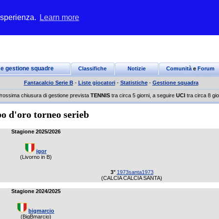
 esperienza.
Learn more
 e gestione squadre
Classifiche
Notizie
Comunità
e
Forum
Fantacalcio Serie B
-
Liste giocatori
-
Statistiche
-
Gestione squadra
rossima chiusura di gestione prevista
TENNIS
tra circa 5 giorni, a seguire
UCI
tra circa 8 gio
o d'oro torneo serieb
Stagione 2025/2026
igor
(Livorno in B)
3°
1973santa1973
(CALCIA CALCIA SANTA)
Stagione 2024/2025
bigmarcio
(BigBmarcio)