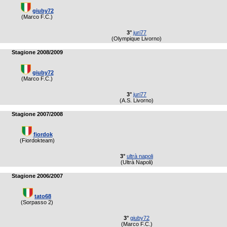
giuby72
(Marco F.C.)
3°
juri77
(Olympique Livorno)
Stagione 2008/2009
giuby72
(Marco F.C.)
3°
juri77
(A.S. Livorno)
Stagione 2007/2008
fiordok
(Fiordokteam)
3°
ultrà napoli
(Ultrà Napoli)
Stagione 2006/2007
tato68
(Sorpasso 2)
3°
giuby72
(Marco F.C.)