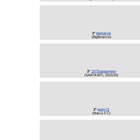
2°
bigmarcio
(BigBmarcio)
2°
1973santoregon
(SANTA MTL 2015/16)
2°
giuby72
(Marco F.C)