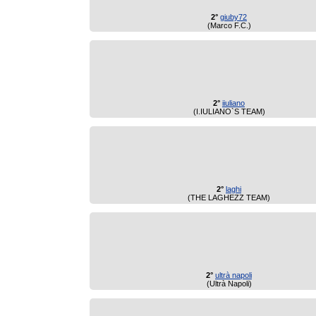
2°
giuby72
(Marco F.C.)
2°
iiuliano
(I.IULIANO`S TEAM)
2°
laghi
(THE LAGHEZZ TEAM)
2°
ultrà napoli
(Ultrà Napoli)