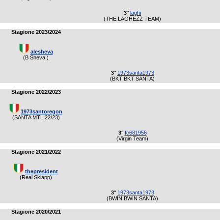
3°
laghi
(THE LAGHEZZ TEAM)
Stagione 2023/2024
alesheva
(B Sheva )
3°
1973santa1973
(BKT BKT SANTA)
Stagione 2022/2023
1973santoregon
(SANTA MTL 22/23)
3°
fc681956
(Virgin Team)
Stagione 2021/2022
thepresident
(Real Skiapp)
3°
1973santa1973
(BWIN BWIN SANTA)
Stagione 2020/2021