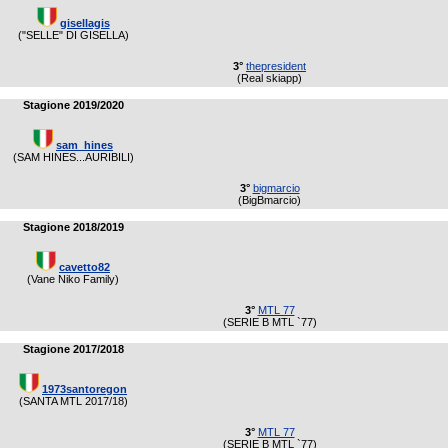
gisellagis
("SELLE" DI GISELLA)
3°
thepresident
(Real skiapp)
Stagione 2019/2020
sam_hines
(SAM HINES...AURIBILI)
3°
bigmarcio
(BigBmarcio)
Stagione 2018/2019
cavetto82
(Vane Niko Family)
3°
MTL 77
(SERIE B MTL `77)
Stagione 2017/2018
1973santoregon
(SANTA MTL 2017/18)
3°
MTL 77
(SERIE B MTL `77)