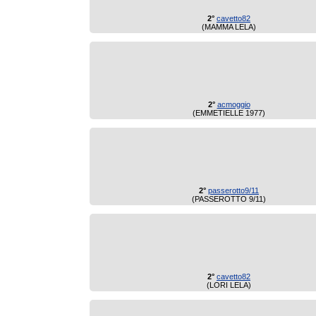
2°
cavetto82
(MAMMA LELA)
2°
acmoggio
(EMMETIELLE 1977)
2°
passerotto9/11
(PASSEROTTO 9/11)
2°
cavetto82
(LORI LELA)