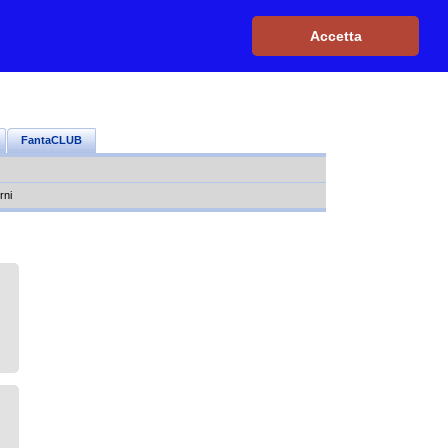
Iscriviti, è GRATIS
|
Il mio profilo
|
Contattaci
|
Login
|
Accetta
FantaCLUB
rni