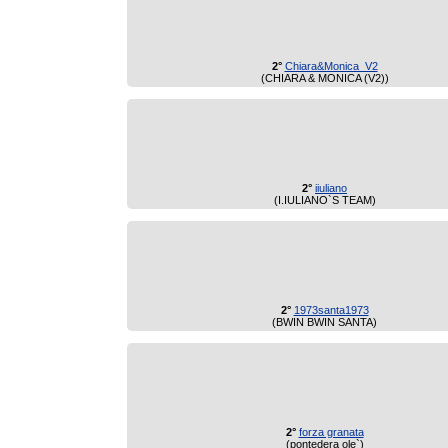
2°
Chiara&Monica_V2
(CHIARA & MONICA (V2))
2°
iiuliano
(I.IULIANO`S TEAM)
2°
1973santa1973
(BWIN BWIN SANTA)
2°
forza granata
(pontedera ole`)