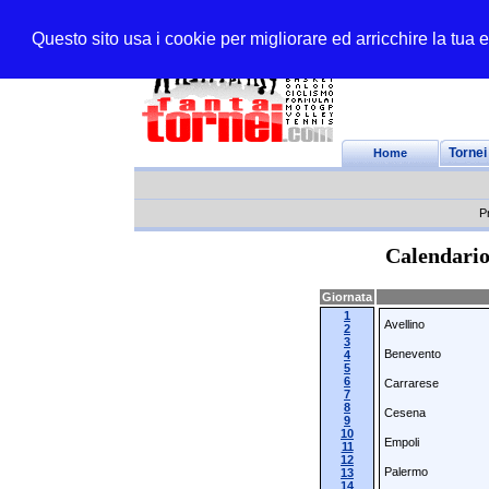
Questo sito usa i cookie per migliorare ed arricchire la tua
Home
Tornei
P
Calendario
Giornata
1
Avellino
2
3
Benevento
4
5
6
Carrarese
7
8
Cesena
9
10
Empoli
11
12
Palermo
13
14