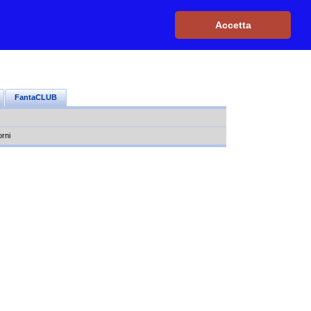
Iscriviti, è GRATIS
|
Il mio profilo
|
Contattaci
|
Login
|
Accetta
FantaCLUB
orni