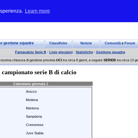
 esperienza.
Learn more
 e gestione squadre
Classifiche
Notizie
Comunità
e
Forum
Fantacalcio Serie B
-
Liste giocatori
-
Statistiche
-
Gestione squadra
rossima chiusura di gestione prevista
UCI
tra circa 8 giorni, a seguire
SERIEB
tra circa 13 gi
 campionato serie B di calcio
Calendario giornata 1
Arezzo
Modena
Mantova
Sampdoria
Cremonese
Juve Stabia