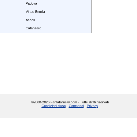
Padova
Virtus Entella
Ascoli
Catanzaro
©2000-2026 Fantatornei®.com - Tutti i diritti riservati
Condizioni d'uso
-
Contattaci
-
Privacy