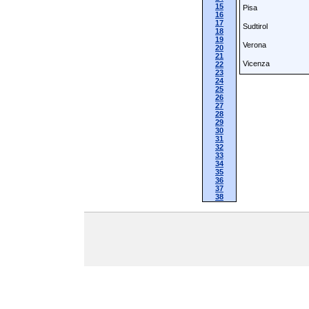
15
Pisa
16
17
Sudtirol
18
19
Verona
20
21
Vicenza
22
23
24
25
26
27
28
29
30
31
32
33
34
35
36
37
38