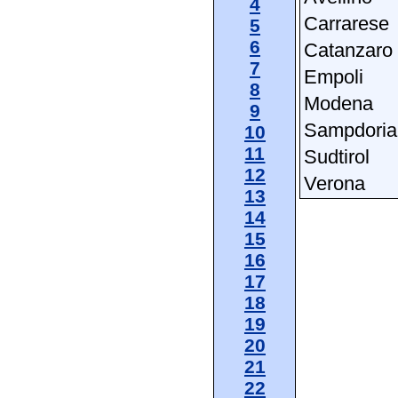
4
Carrarese
5
6
Catanzaro
7
Empoli
8
Modena
9
Sampdoria
10
11
Sudtirol
12
Verona
13
14
15
16
17
18
19
20
21
22