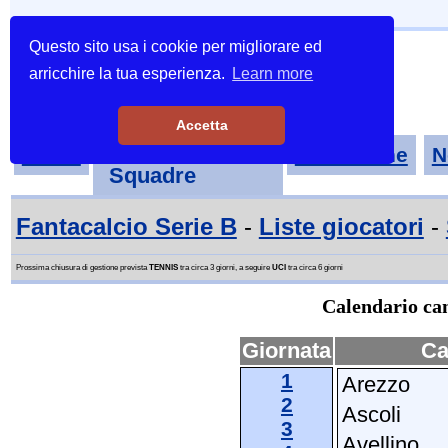
Questo sito usa i cookie per migliorare ed
arricchire la tua esperienza.
Learn more
Accetta
Tornei-
Home
Classifiche
N
Squadre
Fantacalcio Serie B
-
Liste giocatori
-
Prossima chiusura di gestione prevista
TENNIS
tra circa 3 giorni, a seguire
UCI
tra circa 6 giorni
Calendario cam
Giornata
Ca
1
Arezzo
2
Ascoli
3
Avellino