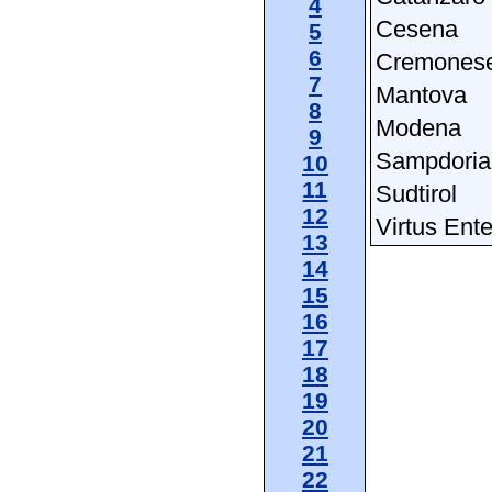
4
Cesena
5
6
Cremones
7
Mantova
8
Modena
9
Sampdoria
10
11
Sudtirol
12
Virtus Ente
13
14
15
16
17
18
19
20
21
22