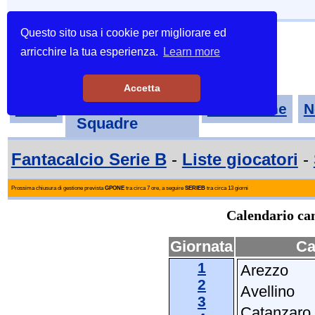
Questo sito usa i cookie per migliorare ed
arricchire la tua esperienza.
Learn more
Accetta
Tornei-
Home
Classifiche
N
Squadre
Fantacalcio Serie B
-
Liste giocatori
-
Prossima chiusura di gestione prevista
GPONE
tra circa 7 ore, a seguire
SERIEB
tra circa 13 giorni
Calendario cam
Giornata
Ca
1
Arezzo
2
Avellino
3
Catanzaro