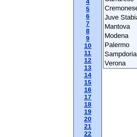
4
Cremones
5
6
Juve Stabi
7
Mantova
8
Modena
9
Palermo
10
11
Sampdoria
12
Verona
13
14
15
16
17
18
19
20
21
22