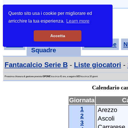
Questo sito usa i cookie per migliorare ed
arricchire la tua esperienza.
Learn more
Accetta
Tornei-
Home
Classifiche
N
Squadre
Fantacalcio Serie B
-
Liste giocatori
-
Prossima chiusura di gestione prevista
GPONE
tra circa 41 ore, a seguire
UCI
tra circa 10 giorni
Calendario cam
Giornata
C
1
Arezzo
2
Ascoli
3
Carrarese