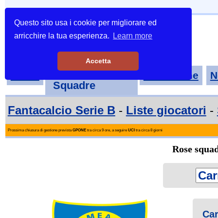
Questo sito usa i cookie per migliorare ed
arricchire la tua esperienza.
Learn more
Accetta
Tornei-
Home
Classifiche
N
Squadre
Fantacalcio Serie B
-
Liste giocatori
-
Prossima chiusura di gestione prevista
GPONE
tra circa 9 ore, a seguire
UCI
tra circa 8 giorni
Rose squadr
Car