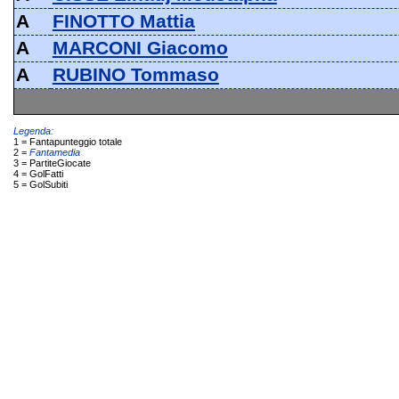
A
FINOTTO Mattia
A
MARCONI Giacomo
A
RUBINO Tommaso
Legenda:
1 = Fantapunteggio totale
2 =
Fantamedia
3 = PartiteGiocate
4 = GolFatti
5 = GolSubiti