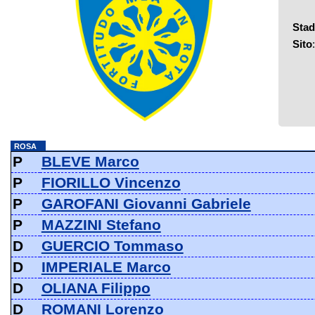
Stad
Sito
ROSA
P
BLEVE Marco
P
FIORILLO Vincenzo
P
GAROFANI Giovanni Gabriele
P
MAZZINI Stefano
D
GUERCIO Tommaso
D
IMPERIALE Marco
D
OLIANA Filippo
D
ROMANI Lorenzo