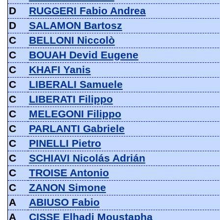
D
RUGGERI Fabio Andrea
D
SALAMON Bartosz
C
BELLONI Niccolò
C
BOUAH Devid Eugene
C
KHAFI Yanis
C
LIBERALI Samuele
C
LIBERATI Filippo
C
MELEGONI Filippo
C
PARLANTI Gabriele
C
PINELLI Pietro
C
SCHIAVI Nicolás Adrián
C
TROISE Antonio
C
ZANON Simone
A
ABIUSO Fabio
A
CISSE Elhadj Moustapha