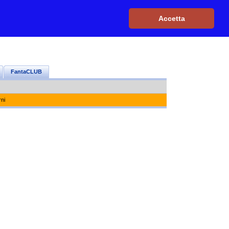
Iscriviti, è GRATIS
|
Il mio profilo
|
Contattaci
|
Login
|
Accetta
FantaCLUB
rni