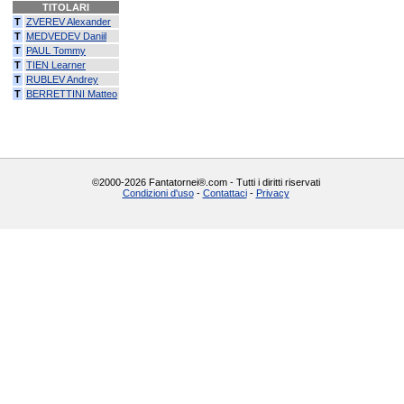
TITOLARI
T
ZVEREV Alexander
T
MEDVEDEV Daniil
T
PAUL Tommy
T
TIEN Learner
T
RUBLEV Andrey
T
BERRETTINI Matteo
©2000-2026 Fantatornei®.com - Tutti i diritti riservati
Condizioni d'uso
-
Contattaci
-
Privacy