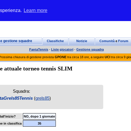
 esperienza.
Learn more
 e gestione squadre
Classifiche
Notizie
Comunità
e
Forum
FantaTennis
-
Liste giocatori
-
Gestione squadra
Prossima chiusura di gestione prevista
GPONE
tra circa 18 ore, a seguire
UCI
tra circa 9 gio
 attuale torneo tennis SLIM
Squadra:
taGrels85Tennis
(
grels85
)
dall'inizio?
NO, dopo 1 giornate
e in classifica
35