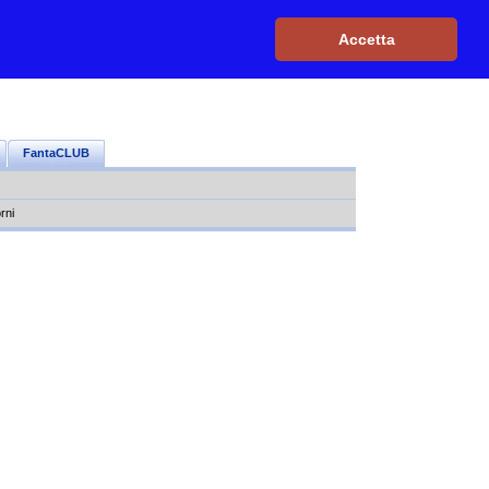
Iscriviti, è GRATIS
|
Il mio profilo
|
Contattaci
|
Login
|
Accetta
FantaCLUB
rni