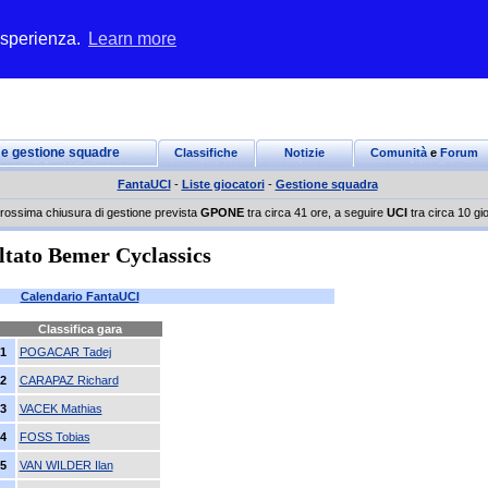
 esperienza.
Learn more
 e gestione squadre
Classifiche
Notizie
Comunità
e
Forum
FantaUCI
-
Liste giocatori
-
Gestione squadra
rossima chiusura di gestione prevista
GPONE
tra circa 41 ore, a seguire
UCI
tra circa 10 gio
ltato Bemer Cyclassics
Calendario FantaUCI
Classifica gara
1
POGACAR Tadej
2
CARAPAZ Richard
3
VACEK Mathias
4
FOSS Tobias
5
VAN WILDER Ilan