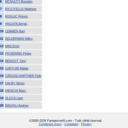
6
MCNULTY Brandon
7
RICCITELLO Matthew
8
ROGLIC Primoz
9
HIGUITA Sergio
10
LEMMEN Bart
11
KELDERMAN Wilco
12
MAS Enric
13
PICKERING Finlay
14
BENOOT Tiesj
15
GAFFURI Mattia
16
GROßSCHARTNER Felix
17
DALBY Simon
18
HIRSCHI Marc
19
SLOCK Liam
20
BAGIOLI Andrea
©2000-2026 Fantatornei®.com - Tutti i diritti riservati
Condizioni d'uso
-
Contattaci
-
Privacy