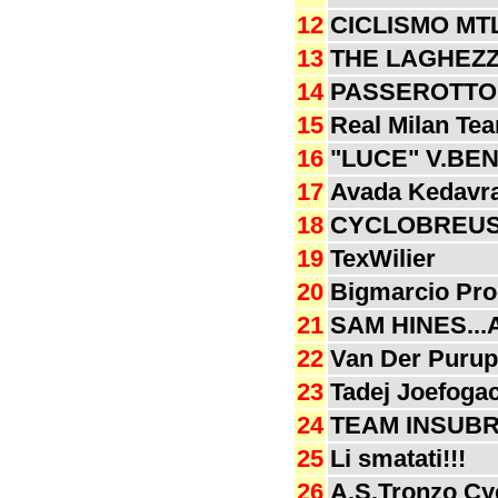
12
CICLISMO MTL
13
THE LAGHEZ
14
PASSEROTTO 
15
Real Milan Te
16
"LUCE" V.BE
17
Avada Kedavr
18
CYCLOBREUS
19
TexWilier
20
Bigmarcio Pro
21
SAM HINES...
22
Van Der Puru
23
Tadej Joefoga
24
TEAM INSUBR
25
Li smatati!!!
26
A.S.Tronzo Cy