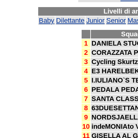
Livelli di 
Baby
Dilettante
Junior
Senior
Mas
Squa
1
DANIELA STU
2
CORAZZATA 
3
Cycling Skurt
4
E3 HARELBE
5
I.IULIANO`S 
6
PEDALA PED
7
SANTA CLASS
8
63DUESETTA
9
NORDSJAELL
10
indeMONIAto 
11
GISELLA AL 