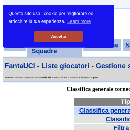
Questo sito usa i cookie per migliorare ed
arricchire la tua esperienza.
Learn more
Accetta
Tornei-
Home
Classifiche
N
Squadre
FantaUCI
-
Liste giocatori
-
Gestione 
Prossima chiusura di gestione prevista
GPONE
tra circa 26 ore, a seguire
UCI
tra circa 9 giorni
Classifica generale torne
Tip
Classifica gener
Classifi
Filtr