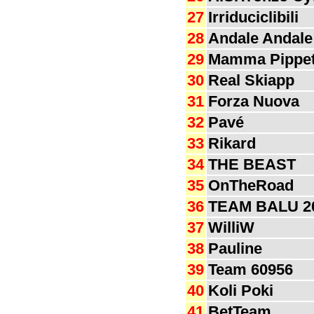
27
Irriduciclibili
28
Andale Andale
29
Mamma Pippet
30
Real Skiapp
31
Forza Nuova
32
Pavé
33
Rikard
34
THE BEAST
35
OnTheRoad
36
TEAM BALU 2
37
WilliW
38
Pauline
39
Team 60956
40
Koli Poki
41
BetTeam