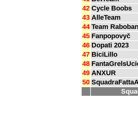
42
Cycle Boobs
43
AlleTeam
44
Team Raboba
45
Fanpopovyč
46
Dopati 2023
47
BiciLillo
48
FantaGrelsUci
49
ANXUR
50
SquadraFatta
Squa