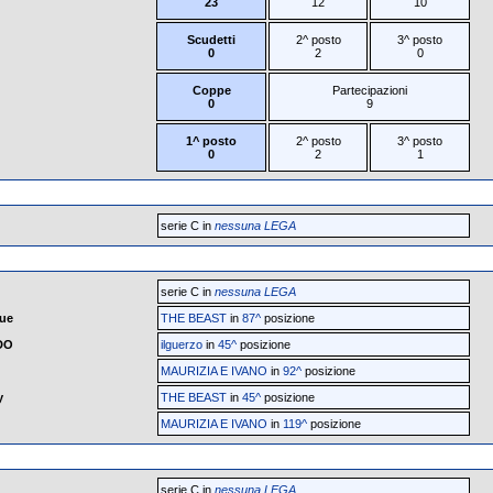
23
12
10
Scudetti
2^ posto
3^ posto
0
2
0
Coppe
Partecipazioni
0
9
1^ posto
2^ posto
3^ posto
0
2
1
serie C in
nessuna LEGA
serie C in
nessuna LEGA
ue
THE BEAST
in
87^
posizione
DO
ilguerzo
in
45^
posizione
MAURIZIA E IVANO
in
92^
posizione
y
THE BEAST
in
45^
posizione
MAURIZIA E IVANO
in
119^
posizione
serie C in
nessuna LEGA