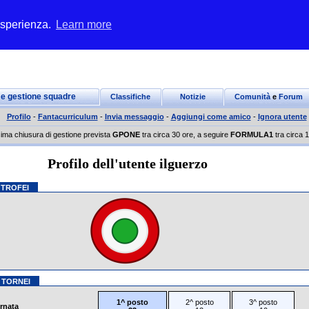
 esperienza.
Learn more
 e gestione squadre
Classifiche
Notizie
Comunità
e
Forum
Profilo
-
Fantacurriculum
-
Invia messaggio
-
Aggiungi come amico
-
Ignora utente
ima chiusura di gestione prevista
GPONE
tra circa 30 ore, a seguire
FORMULA1
tra circa 1
Profilo dell'utente ilguerzo
 TROFEI
 TORNEI
1^ posto
2^ posto
3^ posto
ornata