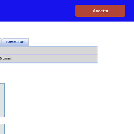
Iscriviti, è GRATIS
|
Il mio profilo
|
Contattaci
|
Login
|
Accetta
FantaCLUB
5 giorni