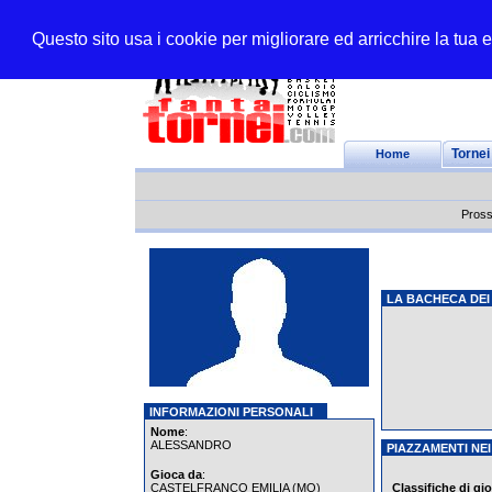
Questo sito usa i cookie per migliorare ed arricchire la tua
Home
Tornei
Pross
LA BACHECA DEI
INFORMAZIONI PERSONALI
Nome
:
ALESSANDRO
PIAZZAMENTI NEI
Gioca da
:
CASTELFRANCO EMILIA (MO)
Classifiche di gi