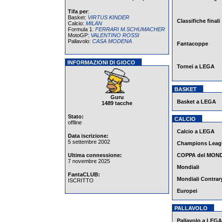
Tifa per
:
Basket:
VIRTUS KINDER
Classifiche finali
Calcio:
MILAN
Formula 1:
FERRARI M.SCHUMACHER
MotoGP:
VALENTINO ROSSI
Pallavolo:
CASA MODENA
Fantacoppe
INFORMAZIONI DI GIOCO
Tornei a LEGA
BASKET
Guru
Basket a LEGA
1489 tacche
Stato:
CALCIO
offline
Calcio a LEGA
Data iscrizione:
5 settembre 2002
Champions Leag
Ultima connessione:
COPPA del MON
7 novembre 2025
Mondiali
FantaCLUB:
Mondiali Contrar
ISCRITTO
Europei
PALLAVOLO
Pallavolo a LEGA