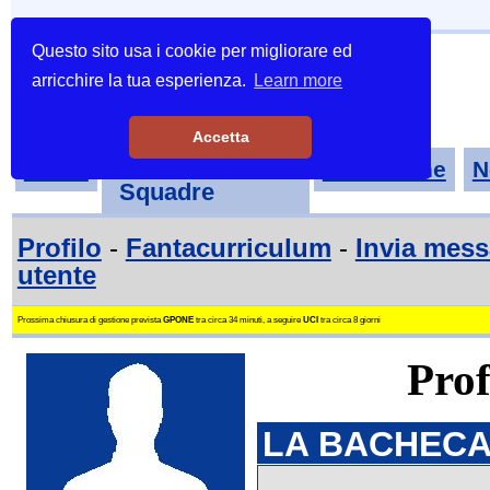
Questo sito usa i cookie per migliorare ed
arricchire la tua esperienza.
Learn more
Accetta
Tornei-
Home
Classifiche
N
Squadre
Profilo
-
Fantacurriculum
-
Invia mes
utente
Prossima chiusura di gestione prevista
GPONE
tra circa 34 minuti, a seguire
UCI
tra circa 8 giorni
Prof
LA BACHECA