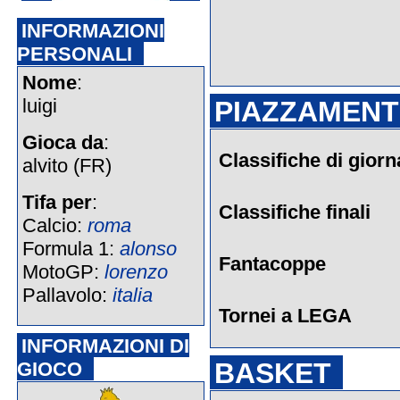
INFORMAZIONI
PERSONALI
Nome
:
luigi
PIAZZAMENTI
Gioca da
:
Classifiche di giorn
alvito (FR)
Tifa per
:
Classifiche finali
Calcio:
roma
Formula 1:
alonso
Fantacoppe
MotoGP:
lorenzo
Pallavolo:
italia
Tornei a LEGA
INFORMAZIONI DI
BASKET
GIOCO