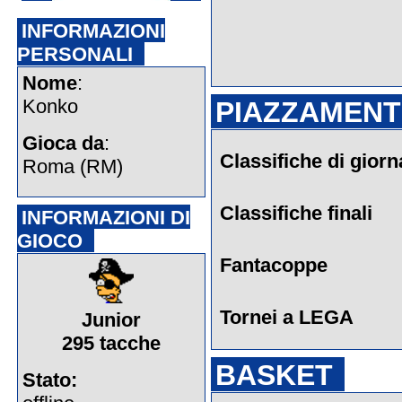
INFORMAZIONI
PERSONALI
Nome
:
Konko
PIAZZAMENTI
Gioca da
:
Classifiche di giorn
Roma (RM)
Classifiche finali
INFORMAZIONI DI
GIOCO
Fantacoppe
Tornei a LEGA
Junior
295 tacche
BASKET
Stato: