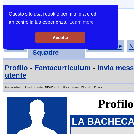
Questo sito usa i cookie per migliorare ed
arricchire la tua esperienza.
Learn more
Accetta
Tornei-
Home
Classifiche
N
Squadre
Profilo
-
Fantacurriculum
-
Invia mes
utente
Prossima chiusura di gestione prevista
GPONE
tra circa 37 ore, a seguire
UCI
tra circa 10 giorni
Profil
LA BACHECA