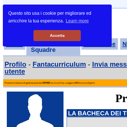
Questo sito usa i cookie per migliorare ed
arricchire la tua esperienza.
Learn more
Accetta
Tornei-
Home
Classifiche
N
Squadre
Profilo
-
Fantacurriculum
-
Invia mes
utente
Prossima chiusura di gestione prevista
GPONE
tra circa 9 ore, a seguire
UCI
tra circa 8 giorni
Pr
LA BACHECA DEI T