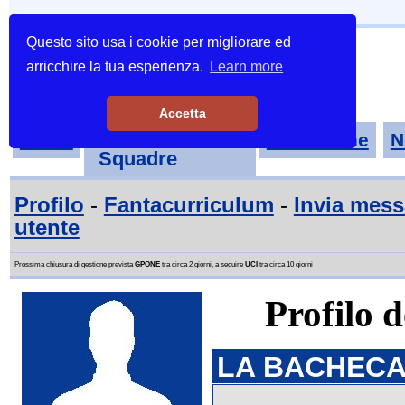
Questo sito usa i cookie per migliorare ed
arricchire la tua esperienza.
Learn more
Accetta
Tornei-
Home
Classifiche
N
Squadre
Profilo
-
Fantacurriculum
-
Invia mes
utente
Prossima chiusura di gestione prevista
GPONE
tra circa 2 giorni, a seguire
UCI
tra circa 10 giorni
Profilo 
LA BACHECA