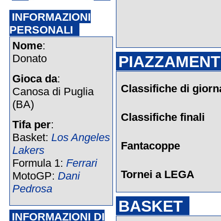
INFORMAZIONI
PERSONALI
Nome
:
Donato
PIAZZAMENTI
Gioca da
:
Classifiche di giorn
Canosa di Puglia
(BA)
Classifiche finali
Tifa per
:
Basket:
Los Angeles
Fantacoppe
Lakers
Formula 1:
Ferrari
Tornei a LEGA
MotoGP:
Dani
Pedrosa
BASKET
INFORMAZIONI DI