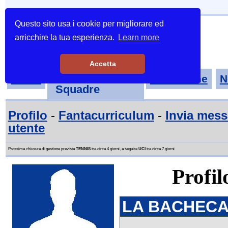
Questo sito usa i cookie per migliorare ed
arricchire la tua esperienza.
Learn more
Accetta
Tornei-
Home
Classifiche
N
Squadre
Profilo
-
Fantacurriculum
-
Invia mes
utente
Prossima chiusura di gestione prevista
TENNIS
tra circa 4 giorni, a seguire
UCI
tra circa 7 giorni
Profil
LA BACHECA