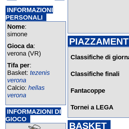
INFORMAZIONI
PERSONALI
Nome
:
simone
PIAZZAMENTI
Gioca da
:
verona (VR)
Classifiche di giorn
Tifa per
:
Basket:
tezenis
Classifiche finali
verona
Calcio:
hellas
Fantacoppe
verona
Tornei a LEGA
INFORMAZIONI DI
GIOCO
BASKET