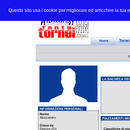
Questo sito usa i cookie per migliorare ed arricchire la tua
Home
Tornei
P
LA BACHECA DEI
INFORMAZIONI PERSONALI
Nome
:
Alessandro
PIAZZAMENTI NEI
Gioca da
:
Firenze (FI)
Classifiche di gi