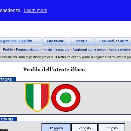
 esperienza.
Learn more
 e gestione squadre
Classifiche
Notizie
Comunità
e
Forum
Profilo
-
Fantacurriculum
-
Invia messaggio
-
Aggiungi come amico
-
Ignora utente
rossima chiusura di gestione prevista
TENNIS
tra circa 5 giorni, a seguire
UCI
tra circa 8 gio
Profilo dell'utente iffoco
 TROFEI
 TORNEI
1^ posto
2^ posto
3^ posto
ornata