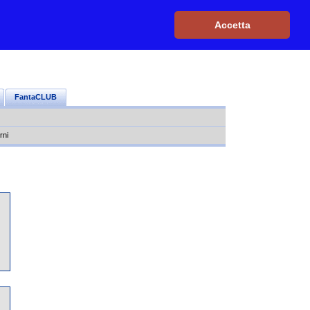
Iscriviti, è GRATIS
|
Il mio profilo
|
Contattaci
|
Login
|
Accetta
FantaCLUB
rni