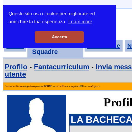
Questo sito usa i cookie per migliorare ed
arricchire la tua esperienza.
Learn more
Accetta
Tornei-
Home
Classifiche
N
Squadre
Profilo
-
Fantacurriculum
-
Invia mes
utente
Prossima chiusura di gestione prevista
GPONE
tra circa 15 ore, a seguire
UCI
tra circa 9 giorni
Profi
LA BACHECA