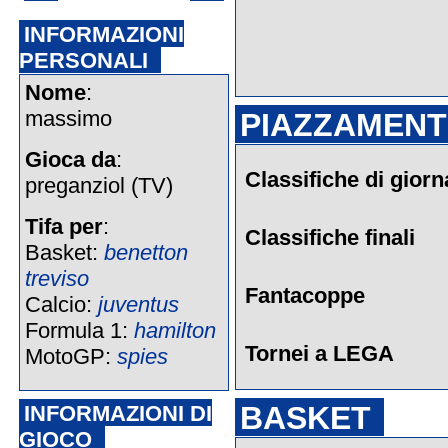
INFORMAZIONI
PERSONALI
Nome
:
massimo
PIAZZAMENTI
Gioca da
:
Classifiche di giorn
preganziol (TV)
Tifa per
:
Classifiche finali
Basket:
benetton
treviso
Fantacoppe
Calcio:
juventus
Formula 1:
hamilton
Tornei a LEGA
MotoGP:
spies
BASKET
INFORMAZIONI DI
GIOCO