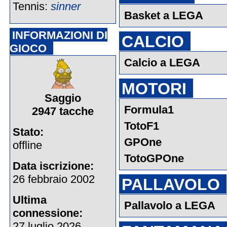
Tennis:
sinner
Basket a LEGA
INFORMAZIONI DI
CALCIO
GIOCO
Calcio a LEGA
MOTORI
Saggio
Formula1
2947 tacche
TotoF1
Stato:
GPOne
offline
TotoGPOne
Data iscrizione:
26 febbraio 2002
PALLAVOLO
Ultima
Pallavolo a LEGA
connessione:
27 luglio 2026