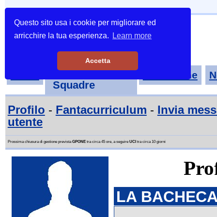
Questo sito usa i cookie per migliorare ed
arricchire la tua esperienza.
Learn more
Accetta
Tornei-
Home
Classifiche
N
Squadre
Profilo
-
Fantacurriculum
-
Invia mes
utente
Prossima chiusura di gestione prevista
GPONE
tra circa 45 ore, a seguire
UCI
tra circa 10 giorni
Prof
LA BACHECA