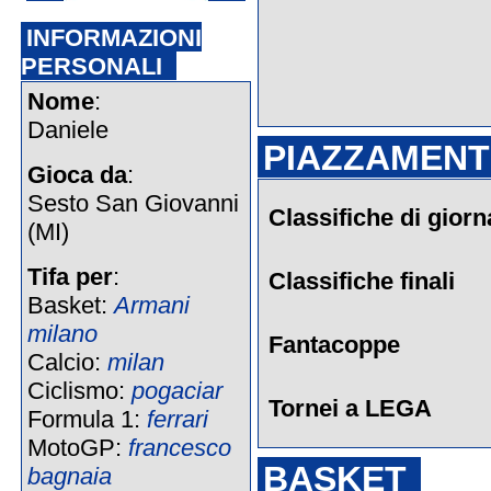
INFORMAZIONI
PERSONALI
Nome
:
Daniele
PIAZZAMENTI
Gioca da
:
Sesto San Giovanni
Classifiche di giorn
(MI)
Tifa per
:
Classifiche finali
Basket:
Armani
milano
Fantacoppe
Calcio:
milan
Ciclismo:
pogaciar
Tornei a LEGA
Formula 1:
ferrari
MotoGP:
francesco
BASKET
bagnaia