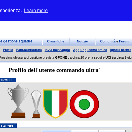
 esperienza.
Learn more
 e gestione squadre
Classifiche
Notizie
Comunità
e
Forum
Profilo
-
Fantacurriculum
-
Invia messaggio
-
Aggiungi come amico
-
Ignora utente
Prossima chiusura di gestione prevista
GPONE
tra circa 20 ore, a seguire
UCI
tra circa 9 gio
Profilo dell'utente commando ultra`
 TROFEI
 TORNEI