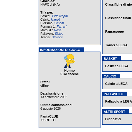
Gioca da
:
NAPOLI (NA)
Classifiche di gi
Tifa per
:
Basket:
Eldo Napoli
Classifiche finali
Calcio:
Napoli
Ciclismo:
Simoni
Formula 1:
Ferrari
MotoGP:
Rossi
Fantacoppe
Pallavolo:
Sisley
Tennis:
Starace
Tornei a LEGA
INFORMAZIONI DI GIOCO
BASKET
Basket a LEGA
Nonno
5141 tacche
CALCIO
Stato:
Calcio a LEGA
offline
Data iscrizione:
PALLAVOLO
13 settembre 2002
Pallavolo a LEGA
Ultima connessione:
6 agosto 2026
ALTRI SPORT
FantaCLUB:
Pronostici
ISCRITTO