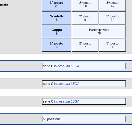
1^ posto
2^ posto
3^ posto
ornata
78
56
42
Scudetti
2^ posto
3^ posto
3
9
12
Coppe
Partecipazioni
2
79
1^ posto
2^ posto
3^ posto
5
7
1
serie C in
nessuna LEGA
serie C in
nessuna LEGA
serie C in
nessuna LEGA
5^
posizione