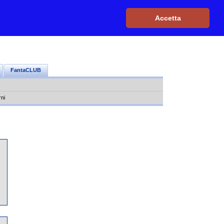
Iscriviti, è GRATIS
|
Il mio profilo
|
Contattaci
|
Login
|
Accetta
FantaCLUB
rni