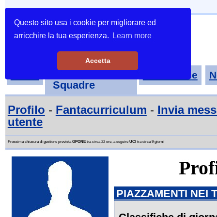
Questo sito usa i cookie per migliorare ed
arricchire la tua esperienza.
Learn more
Accetta
Tornei-
Home
Classifiche
N
Squadre
Profilo
-
Fantacurriculum
-
Invia mes
utente
Prossima chiusura di gestione prevista
GPONE
tra circa 22 ore, a seguire
UCI
tra circa 9 giorni
Prof
PIAZZAMENTI NEI 