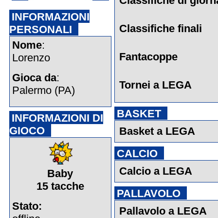
Classifiche di giorn
INFORMAZIONI
Classifiche finali
PERSONALI
Nome
:
Fantacoppe
Lorenzo
Gioca da
:
Tornei a LEGA
Palermo (PA)
BASKET
INFORMAZIONI DI
GIOCO
Basket a LEGA
CALCIO
Calcio a LEGA
Baby
15 tacche
PALLAVOLO
Stato:
Pallavolo a LEGA