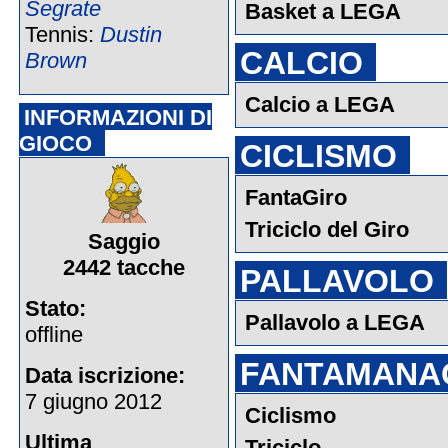
Segrate
Basket a LEGA
Tennis:
Dustin
CALCIO
Brown
Calcio a LEGA
INFORMAZIONI DI
GIOCO
CICLISMO
FantaGiro
Triciclo del Giro
Saggio
2442 tacche
PALLAVOLO
Stato:
Pallavolo a LEGA
offline
FANTAMANA
Data iscrizione:
7 giugno 2012
Ciclismo
Ultima
Triciclo