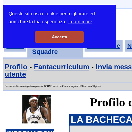
Questo sito usa i cookie per migliorare ed
arricchire la tua esperienza.
Learn more
Accetta
Tornei-
Home
Classifiche
N
Squadre
Profilo
-
Fantacurriculum
-
Invia mes
utente
Prossima chiusura di gestione prevista
GPONE
tra circa 48 ore, a seguire
UCI
tra circa 10 giorni
Profilo 
LA BACHECA