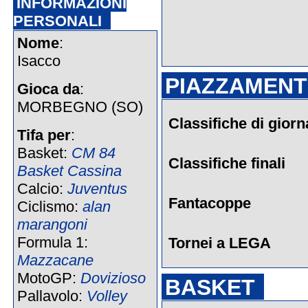
INFORMAZIONI
PERSONALI
Nome
:
Isacco
PIAZZAMENTI
Gioca da
:
MORBEGNO (SO)
Classifiche di giorn
Tifa per
:
Basket:
CM 84
Classifiche finali
Basket Cassina
Calcio:
Juventus
Fantacoppe
Ciclismo:
alan
marangoni
Formula 1:
Tornei a LEGA
Mazzacane
MotoGP:
Dovizioso
BASKET
Pallavolo:
Volley